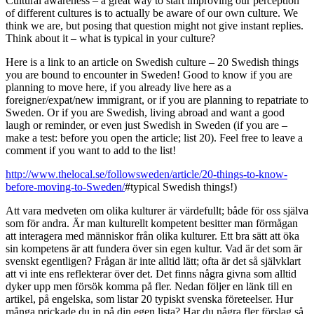
Cultural awareness – a great way to start improving our perception
of different cultures is to actually be aware of our own culture. We
think we are, but posing that question might not give instant replies.
Think about it – what is typical in your culture?
Here is a link to an article on Swedish culture – 20 Swedish things
you are bound to encounter in Sweden! Good to know if you are
planning to move here, if you already live here as a
foreigner/expat/new immigrant, or if you are planning to repatriate to
Sweden. Or if you are Swedish, living abroad and want a good
laugh or reminder, or even just Swedish in Sweden (if you are –
make a test: before you open the article; list 20). Feel free to leave a
comment if you want to add to the list!
http://www.thelocal.se/followsweden/article/20-things-to-know-
before-moving-to-Sweden/
#typical Swedish things!)
Att vara medveten om olika kulturer är värdefullt; både för oss själva
som för andra. Är man kulturellt kompetent besitter man förmågan
att interagera med människor från olika kulturer. Ett bra sätt att öka
sin kompetens är att fundera över sin egen kultur. Vad är det som är
svenskt egentligen? Frågan är inte alltid lätt; ofta är det så självklart
att vi inte ens reflekterar över det. Det finns några givna som alltid
dyker upp men försök komma på fler. Nedan följer en länk till en
artikel, på engelska, som listar 20 typiskt svenska företeelser. Hur
många prickade du in på din egen lista? Har du några fler förslag så