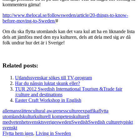
kommentera gärna!
http://www.thelocal.se/followsweden/article/20-things-to-know-
before-moving-to-Sweden/
#
Om du ska flytta utomlands kan det vara kul att ha en liknande lista
dels att jämföra med den nya kulturen, dels att dela med sig av då
folk undrar hur det är i Sverige!
Related posts:
Utlandssvenskar sökes till TV-program
Har du nånsin luktat skunk eller?
TUR 2012 Swedish International Tourism &Trade fair
/culture and destinations
Easter Craft Workshop in English
allemansrätten
cultural awareness
culture
expat
fika
flytta
utomlands
kultur
kulturell kompetens
kulturell
medvetenhet
svenskt
sverige
sweden
Swedish
Swedish culture
typiskt
svenskt
Flytta hem igen
,
Living in Sweden