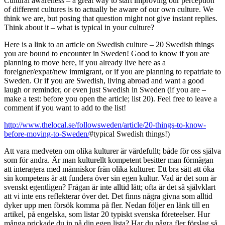
Cultural awareness – a great way to start improving our perception
of different cultures is to actually be aware of our own culture. We
think we are, but posing that question might not give instant replies.
Think about it – what is typical in your culture?
Here is a link to an article on Swedish culture – 20 Swedish things
you are bound to encounter in Sweden! Good to know if you are
planning to move here, if you already live here as a
foreigner/expat/new immigrant, or if you are planning to repatriate to
Sweden. Or if you are Swedish, living abroad and want a good
laugh or reminder, or even just Swedish in Sweden (if you are –
make a test: before you open the article; list 20). Feel free to leave a
comment if you want to add to the list!
http://www.thelocal.se/followsweden/article/20-things-to-know-
before-moving-to-Sweden/
#typical Swedish things!)
Att vara medveten om olika kulturer är värdefullt; både för oss själva
som för andra. Är man kulturellt kompetent besitter man förmågan
att interagera med människor från olika kulturer. Ett bra sätt att öka
sin kompetens är att fundera över sin egen kultur. Vad är det som är
svenskt egentligen? Frågan är inte alltid lätt; ofta är det så självklart
att vi inte ens reflekterar över det. Det finns några givna som alltid
dyker upp men försök komma på fler. Nedan följer en länk till en
artikel, på engelska, som listar 20 typiskt svenska företeelser. Hur
många prickade du in på din egen lista? Har du några fler förslag så