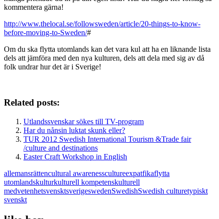
kommentera gärna!
http://www.thelocal.se/followsweden/article/20-things-to-know-
before-moving-to-Sweden/
#
Om du ska flytta utomlands kan det vara kul att ha en liknande lista
dels att jämföra med den nya kulturen, dels att dela med sig av då
folk undrar hur det är i Sverige!
Related posts:
Utlandssvenskar sökes till TV-program
Har du nånsin luktat skunk eller?
TUR 2012 Swedish International Tourism &Trade fair
/culture and destinations
Easter Craft Workshop in English
allemansrätten
cultural awareness
culture
expat
fika
flytta
utomlands
kultur
kulturell kompetens
kulturell
medvetenhet
svenskt
sverige
sweden
Swedish
Swedish culture
typiskt
svenskt