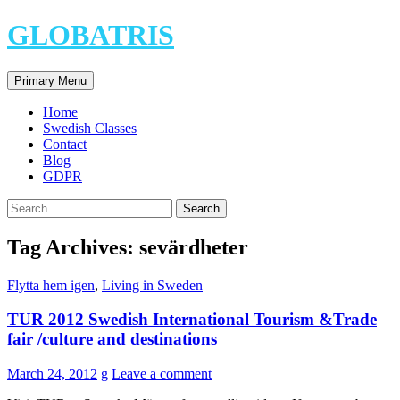
Skip
GLOBATRIS
to
content
Search
Primary Menu
Home
Swedish Classes
Contact
Blog
GDPR
Search
for:
Tag Archives: sevärdheter
Flytta hem igen
,
Living in Sweden
TUR 2012 Swedish International Tourism &Trade
fair /culture and destinations
March 24, 2012
g
Leave a comment