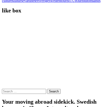
culture
kultur
sevärdheter
sverige
sweden
tourist
TUR
turist
utomlands
like box
Search
for:
Your moving abroad sidekick. Swedish