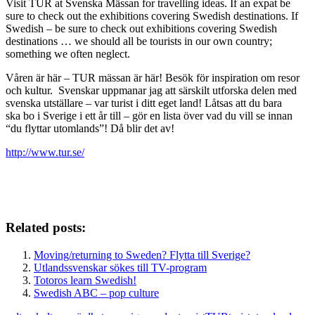
Visit TUR at Svenska Mässan for travelling ideas. If an expat be
sure to check out the exhibitions covering Swedish destinations. If
Swedish – be sure to check out exhibitions covering Swedish
destinations … we should all be tourists in our own country;
something we often neglect.
Våren är här – TUR mässan är här! Besök för inspiration om resor
och kultur. Svenskar uppmanar jag att särskilt utforska delen med
svenska utställare – var turist i ditt eget land! Låtsas att du bara
ska bo i Sverige i ett år till – gör en lista över vad du vill se innan
“du flyttar utomlands”! Då blir det av!
http://www.tur.se/
Related posts:
Moving/returning to Sweden? Flytta till Sverige?
Utlandssvenskar sökes till TV-program
Totoros learn Swedish!
Swedish ABC – pop culture