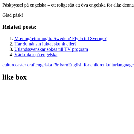
Påskpyssel på engelska – ett roligt sätt att öva engelska för alla; denn
Glad påsk!
Related posts:
Moving/returning to Sweden? Flytta till Sverige?
Har du nånsin luktat skunk eller?
Utlandssvenskar sökes till TV-program
Vårkrukor på engelska
culture
easter craft
engelska för barn
English for children
kultur
language
like box