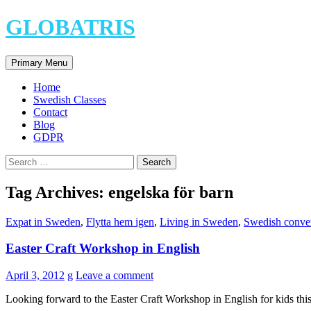
Skip
GLOBATRIS
to
content
Search
Primary Menu
Home
Swedish Classes
Contact
Blog
GDPR
Search
for:
Tag Archives: engelska för barn
Expat in Sweden
,
Flytta hem igen
,
Living in Sweden
,
Swedish conver
Easter Craft Workshop in English
April 3, 2012
g
Leave a comment
Looking forward to the Easter Craft Workshop in English for kids this