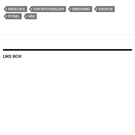
ENGELSKA
FUN WITH ENGLISH
INREDNING
KRUKOR
PYSSEL
VÅR
LIKE BOX